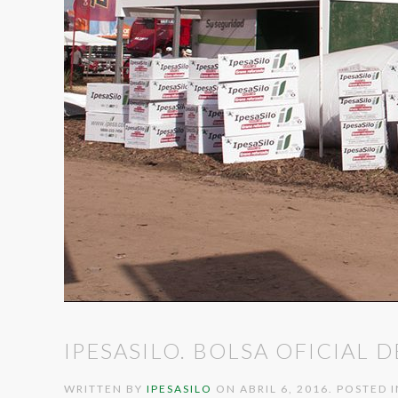
IPESASILO. BOLSA OFICIAL 
WRITTEN BY
IPESASILO
ON
ABRIL 6, 2016
. POSTED 