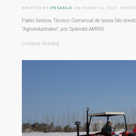
WRITTEN BY
IPESASILO
ON
ENERO 16, 2017
. POSTE
Pablo Seniow, Técnico Comercial de Ipesa Silo brind
“Agroindustriales”, por Splendid AM990.
Continue Reading