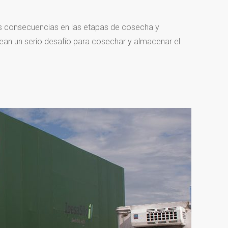
s consecuencias en las etapas de cosecha y
ean un serio desafío para cosechar y almacenar el