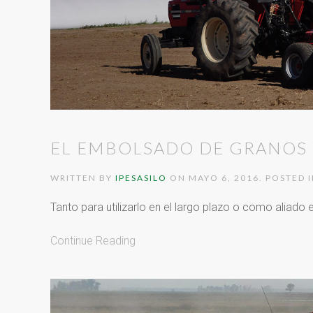
EL EMBOLSADO DE GRANOS 
WRITTEN BY
IPESASILO
ON
MAYO 6, 2016
. POSTED 
Tanto para utilizarlo en el largo plazo o como aliado 
Continue Reading